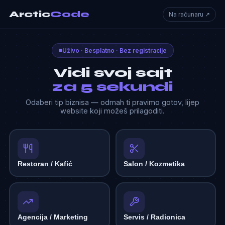
Arctic
Code
Na računaru ↗
Uživo · Besplatno · Bez registracije
Vidi svoj sajt
za 5 sekundi
Odaberi tip biznisa — odmah ti pravimo gotov, lijep
website koji možeš prilagoditi.
Restoran / Kafić
Salon / Kozmetika
Agencija / Marketing
Servis / Radionica